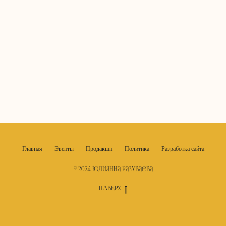
Главная
Эвенты
Продакшн
Политика
Разработка сайта
© 2024 Юлианна Разуваева
НАВЕРХ