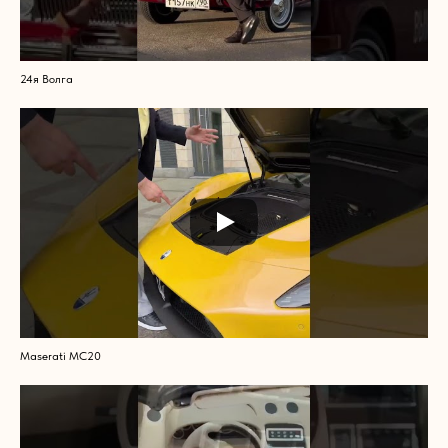
24я Волга
Maserati MC20