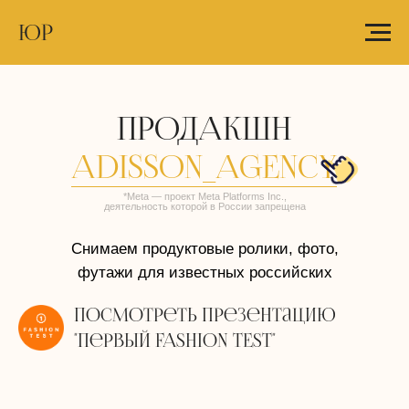
ЮР
ПРОДАКШН
ADISSON_AGENCY
*
Meta
—
проект Meta Platforms Inc.,
деятельность которой в России запрещена
Снимаем продуктовые ролики, фото,
футажи для известных российских
брендов.
Посмотреть презентацию
"Первый FASHION TEST"